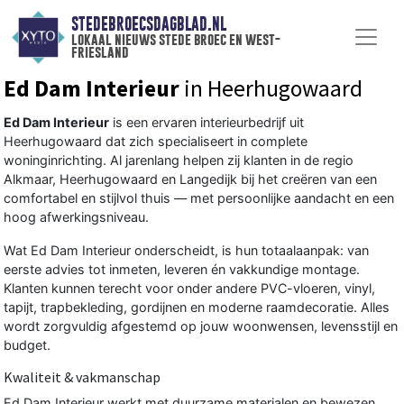
STEDEBROECSDAGBLAD.NL
lokaal nieuws stede broec en west-
friesland
Ed Dam Interieur
in Heerhugowaard
Ed Dam Interieur
is een ervaren interieurbedrijf uit
Heerhugowaard dat zich specialiseert in complete
woninginrichting. Al jarenlang helpen zij klanten in de regio
Alkmaar, Heerhugowaard en Langedijk bij het creëren van een
comfortabel en stijlvol thuis — met persoonlijke aandacht en een
hoog afwerkingsniveau.
Wat Ed Dam Interieur onderscheidt, is hun totaalaanpak: van
eerste advies tot inmeten, leveren én vakkundige montage.
Klanten kunnen terecht voor onder andere PVC-vloeren, vinyl,
tapijt, trapbekleding, gordijnen en moderne raamdecoratie. Alles
wordt zorgvuldig afgestemd op jouw woonwensen, levensstijl en
budget.
Kwaliteit & vakmanschap
Ed Dam Interieur werkt met duurzame materialen en bewezen