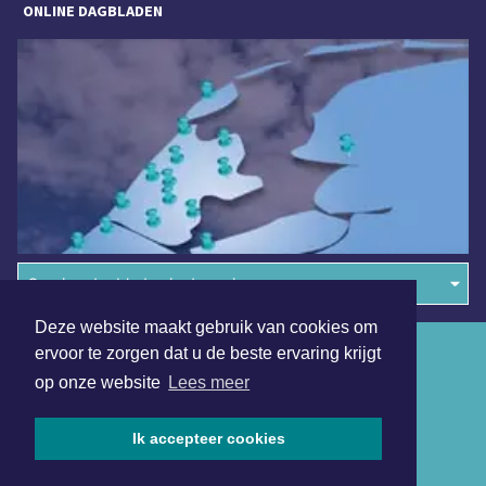
ONLINE DAGBLADEN
Overige dagbladen in de regio
Deze website maakt gebruik van cookies om
Algemene voorwaarden
ervoor te zorgen dat u de beste ervaring krijgt
op onze website
Lees meer
Disclaimer
Privacy Statement
Ik accepteer cookies
Copyright (c) 2026 | Stedebroecsdagblad.nl - Alle rechten