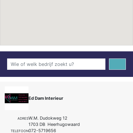
Ed Dam Interieur
W.M. Dudokweg 12
ADRES
1703 DB Heerhugowaard
072-5719656
TELEFOON