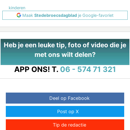
kinderen
Maak
Stedebroecsdagblad
je Google-favoriet
Heb je een leuke tip, foto of video die je
met ons wilt delen?
APP ONS!
T.
06 - 574 71 321
Deel op Facebook
Post op X
Tip de redactie