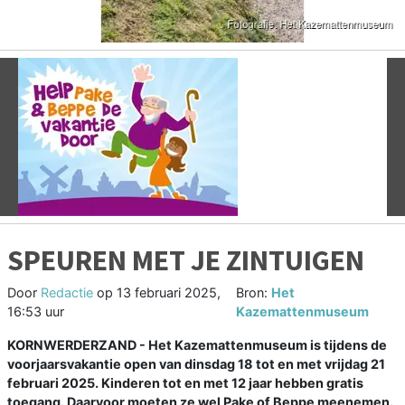
Vorige
V
SPEUREN MET JE ZINTUIGEN
Door
Redactie
op
13 februari 2025,
Bron:
Het
16:53 uur
Kazemattenmuseum
KORNWERDERZAND - Het Kazemattenmuseum is tijdens de
voorjaarsvakantie open van dinsdag 18 tot en met vrijdag 21
februari 2025. Kinderen tot en met 12 jaar hebben gratis
toegang. Daarvoor moeten ze wel Pake of Beppe meenemen.