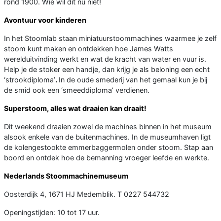
rond 1900. Wie wil dit nu niet!
Avontuur voor kinderen
In het Stoomlab staan miniatuurstoommachines waarmee je zelf
stoom kunt maken en ontdekken hoe James Watts
werelduitvinding werkt en wat de kracht van water en vuur is.
Help je de stoker een handje, dan krijg je als beloning een echt
‘strookdiploma’
.
In de oude smederij van het gemaal kun je bij
de smid ook een ‘smeeddiploma’ verdienen.
Superstoom, alles wat draaien kan draait!
Dit weekend draaien zowel de machines binnen in het museum
alsook enkele van de buitenmachines. In de museumhaven ligt
de kolengestookte emmerbaggermolen onder stoom. Stap aan
boord en ontdek hoe de bemanning vroeger leefde en werkte.
Nederlands Stoommachinemuseum
Oosterdijk 4, 1671 HJ Medemblik. T 0227 544732
Openingstijden: 10 tot 17 uur.