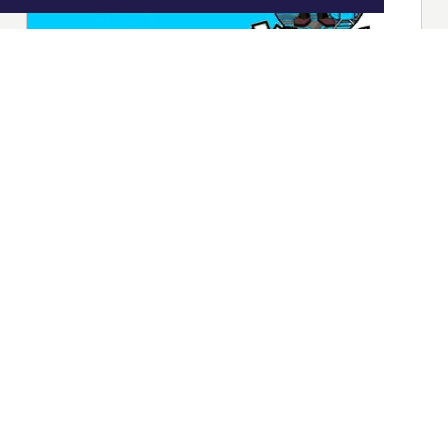
|
Nieuws | Sport | Evenementen
Hoofdvestiging:
van Benthuizenlaan 1
1701 BZ Heerhugowaard