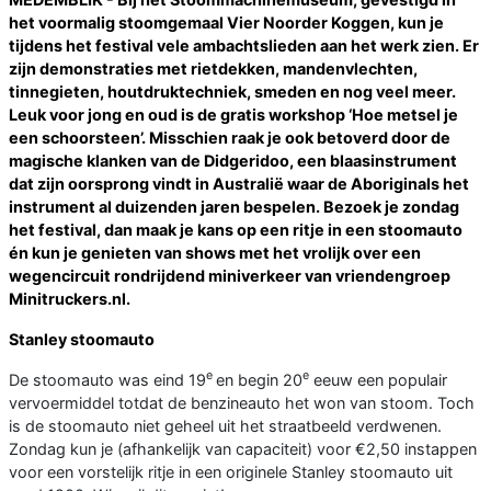
het voormalig stoomgemaal Vier Noorder Koggen, kun je
tijdens het festival vele ambachtslieden aan het werk zien. Er
zijn demonstraties met rietdekken, mandenvlechten,
tinnegieten, houtdruktechniek, smeden en nog veel meer.
Leuk voor jong en oud is de gratis workshop ‘Hoe metsel je
een schoorsteen’. Misschien raak je ook betoverd door de
magische klanken van de Didgeridoo, een blaasinstrument
dat zijn oorsprong vindt in Australië waar de Aboriginals het
instrument al duizenden jaren bespelen. Bezoek je zondag
het festival, dan maak je kans op een ritje in een stoomauto
én kun je genieten van shows met het vrolijk over een
wegencircuit rondrijdend miniverkeer van vriendengroep
Minitruckers.nl.
Stanley stoomauto
e
e
De stoomauto was eind 19
en begin 20
eeuw een populair
vervoermiddel totdat de benzineauto het won van stoom. Toch
is de stoomauto niet geheel uit het straatbeeld verdwenen.
Zondag kun je (afhankelijk van capaciteit) voor €2,50 instappen
voor een vorstelijk ritje in een originele Stanley stoomauto uit