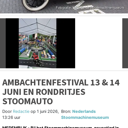
Vorige
V
AMBACHTENFESTIVAL 13 & 14
JUNI EN RONDRITJES
STOOMAUTO
Door
Redactie
op
1 juni 2026,
Bron:
Nederlands
13:26 uur
Stoommachinemuseum
MEDEMBLIK - Bij het Stoommachinemuseum, gevestigd in