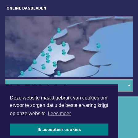
ONLINE DAGBLADEN
Overige dagbladen in de regio
Deze website maakt gebruik van cookies om
Algemene voorwaarden
ervoor te zorgen dat u de beste ervaring krijgt
op onze website
Lees meer
Disclaimer
Privacy Statement
Ik accepteer cookies