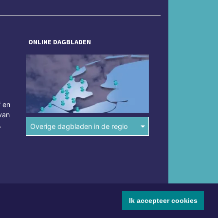
ONLINE DAGBLADEN
f en
van
.
Overige dagbladen in de regio
Ik accepteer cookies
mene voorwaarden
Disclaimer
Privacy Statement