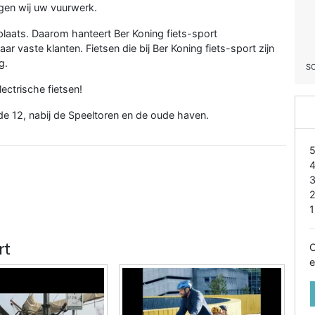
rgen wij uw vuurwerk.
e plaats. Daarom hanteert Ber Koning fiets-sport
ar vaste klanten. Fietsen die bij Ber Koning fiets-sport zijn
g.
S
ectrische fietsen!
de 12, nabij de Speeltoren en de oude haven.
1
rt
O
e