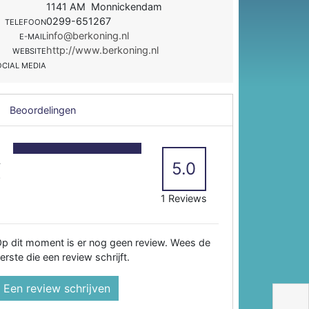
1141 AM Monnickendam
0299-651267
TELEFOON
info@berkoning.nl
E-MAIL
http://www.berkoning.nl
WEBSITE
OCIAL MEDIA
Beoordelingen
5
4
5.0
3
2
1 Reviews
p dit moment is er nog geen review. Wees de
erste die een review schrijft.
Een review schrijven