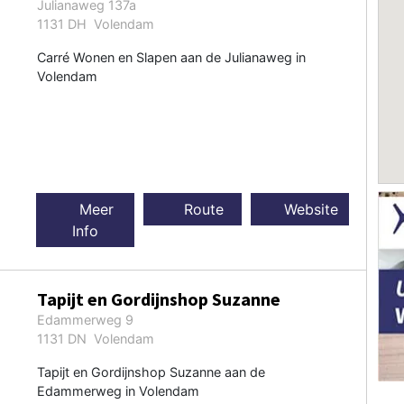
Julianaweg 137a
1131 DH Volendam
Carré Wonen en Slapen aan de Julianaweg in
Volendam
Meer
Route
Website
Info
Tapijt en Gordijnshop Suzanne
Edammerweg 9
1131 DN Volendam
Tapijt en Gordijnshop Suzanne aan de
Edammerweg in Volendam