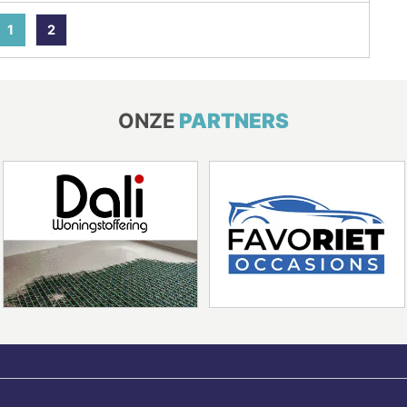
1
2
ONZE
PARTNERS