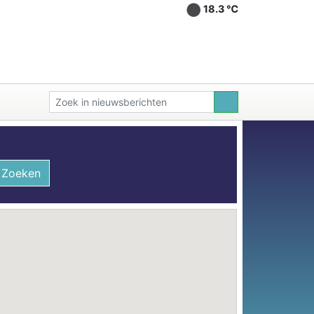
18.3 ℃
Zoeken