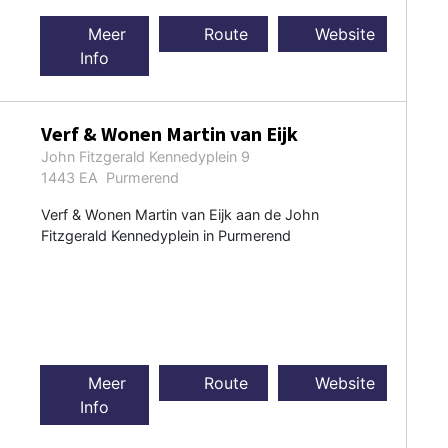
Meer
Route
Website
Info
Verf & Wonen Martin van Eijk
John Fitzgerald Kennedyplein 9
1443 EA Purmerend
Verf & Wonen Martin van Eijk aan de John
Fitzgerald Kennedyplein in Purmerend
Meer
Route
Website
Info