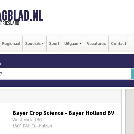
AGBLAD.NL
-friesland
Regionaal
Specials
Sport
Uitgaan
Vacatures
Contact
c:
Bayer Crop Science - Bayer Holland BV
Westeinde 166
1601 BN Enkhuizen