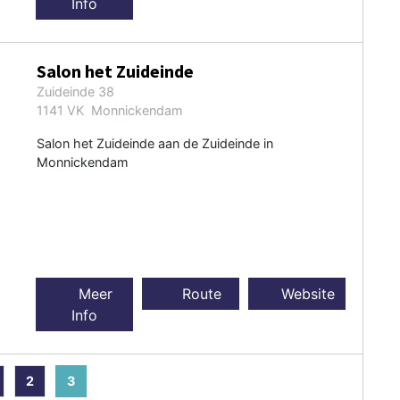
Info
Salon het Zuideinde
Zuideinde 38
1141 VK Monnickendam
Salon het Zuideinde aan de Zuideinde in
Monnickendam
Meer
Route
Website
Info
2
3