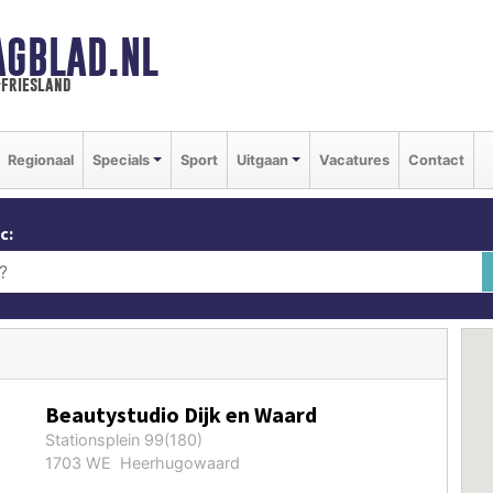
AGBLAD.NL
-friesland
Regionaal
Specials
Sport
Uitgaan
Vacatures
Contact
c:
Beautystudio Dijk en Waard
Stationsplein 99(180)
1703 WE Heerhugowaard