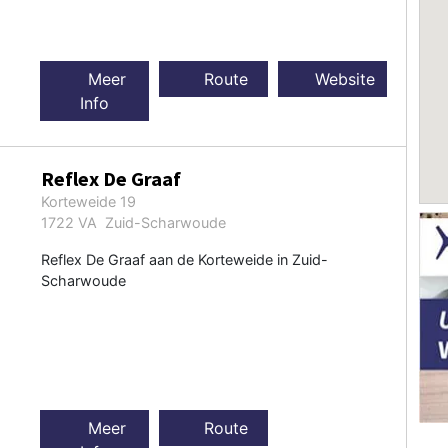
Meer
Route
Website
Info
Reflex De Graaf
Korteweide 19
1722 VA Zuid-Scharwoude
Reflex De Graaf aan de Korteweide in Zuid-
Scharwoude
Meer
Route