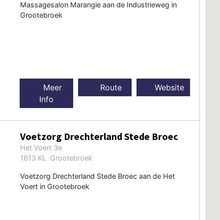
Massagesalon Marangie aan de Industrieweg in
Grootebroek
Meer
Route
Website
Info
Voetzorg Drechterland Stede Broec
Het Voert 3e
1613 KL Grootebroek
Voetzorg Drechterland Stede Broec aan de Het
Voert in Grootebroek