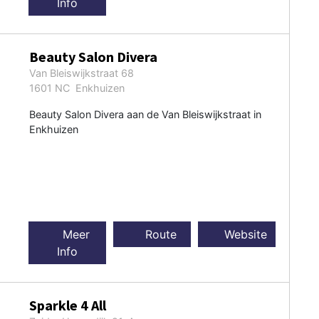
Info
Beauty Salon Divera
Van Bleiswijkstraat 68
1601 NC Enkhuizen
Beauty Salon Divera aan de Van Bleiswijkstraat in
Enkhuizen
Meer
Route
Website
Info
Sparkle 4 All