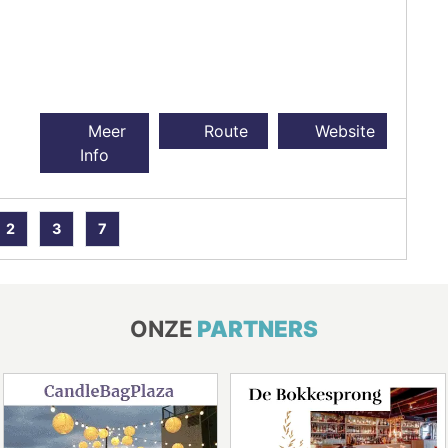
Meer
Route
Website
Info
2
3
7
ONZE
PARTNERS