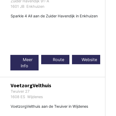
Zuider Havendijk 91-A
1601 JB Enkhuizen
Sparkle 4 All aan de Zuider Havendijk in Enkhuizen
Meer
Route
Website
Info
VoetzorgVelthuis
Twuiver 27
1608 ES Wijdenes
VoetzorgVelthuis aan de Twuiver in Wijdenes