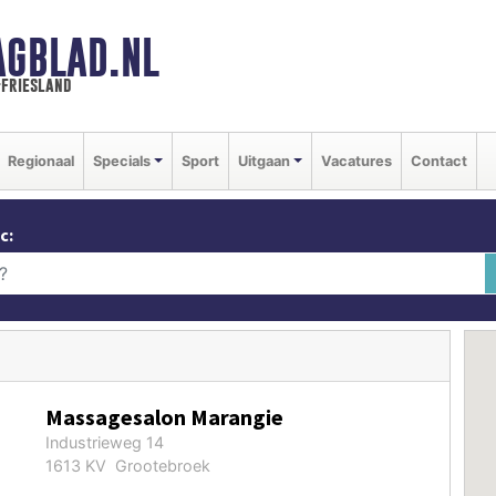
AGBLAD.NL
-friesland
Regionaal
Specials
Sport
Uitgaan
Vacatures
Contact
c:
Massagesalon Marangie
Industrieweg 14
1613 KV Grootebroek