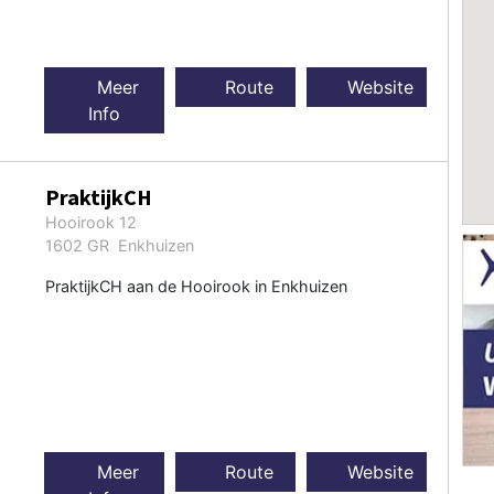
Meer
Route
Website
Info
PraktijkCH
Hooirook 12
1602 GR Enkhuizen
PraktijkCH aan de Hooirook in Enkhuizen
Meer
Route
Website