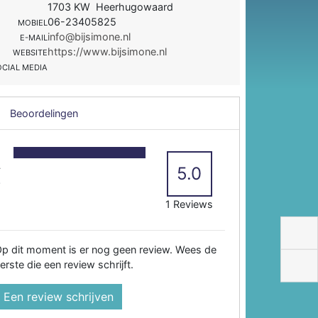
1703 KW Heerhugowaard
06-23405825
MOBIEL
info@bijsimone.nl
E-MAIL
https://www.bijsimone.nl
WEBSITE
OCIAL MEDIA
Beoordelingen
5
4
5.0
3
2
1 Reviews
p dit moment is er nog geen review. Wees de
erste die een review schrijft.
Een review schrijven