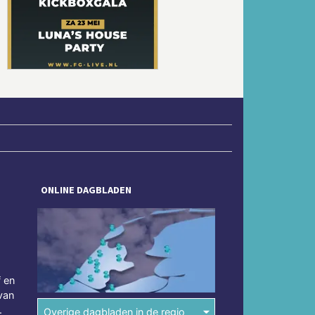
Volgende
ONLINE DAGBLADEN
f en
van
.
Overige dagbladen in de regio