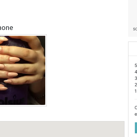
imone
S
1
O
e