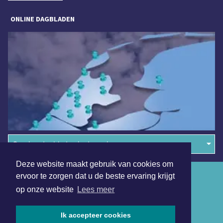
ONLINE DAGBLADEN
Overige dagbladen in de regio
Deze website maakt gebruik van cookies om
Algemene voorwaarden
ervoor te zorgen dat u de beste ervaring krijgt
op onze website
Lees meer
Disclaimer
Privacy Statement
Ik accepteer cookies