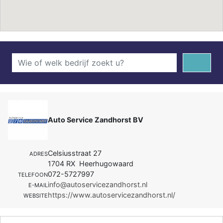
Auto Service Zandhorst BV
Celsiusstraat 27
ADRES
1704 RX Heerhugowaard
072-5727997
TELEFOON
info@autoservicezandhorst.nl
E-MAIL
https://www.autoservicezandhorst.nl/
WEBSITE