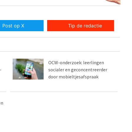
Post op X
Tip de redactie
OCW-onderzoek: leerlingen
-
socialer en geconcentreerder
door mobieltjesafspraak
en