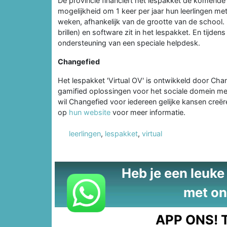
De provincie financiert het lespakket de komende
mogelijkheid om 1 keer per jaar hun leerlingen met 
weken, afhankelijk van de grootte van de school.
brillen) en software zit in het lespakket. En tijde
ondersteuning van een speciale helpdesk.
Changefied
Het lespakket 'Virtual OV' is ontwikkeld door Cha
gamified oplossingen voor het sociale domein met
wil Changefied voor iedereen gelijke kansen creë
op
hun website
voor meer informatie.
leerlingen
,
lespakket
,
virtual
Heb je een leuke t
met on
APP ONS!
T