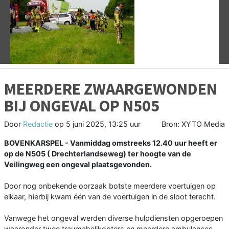
Vorige
V
MEERDERE ZWAARGEWONDEN
BIJ ONGEVAL OP N505
Door
Redactie
op
5 juni 2025, 13:25 uur
Bron: XYTO Media
BOVENKARSPEL - Vanmiddag omstreeks 12.40 uur heeft er
op de N505 ( Drechterlandseweg) ter hoogte van de
Veilingweg een ongeval plaatsgevonden.
Door nog onbekende oorzaak botste meerdere voertuigen op
elkaar, hierbij kwam één van de voertuigen in de sloot terecht.
Vanwege het ongeval werden diverse hulpdiensten opgeroepen
waaronder twee traumahelikopters en meerdere ambulances