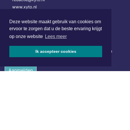
www.xyto.nl
SOCIAL MEDIA
Deze website maakt gebruik van cookies om
ervoor te zorgen dat u de beste ervaring krijgt
op onze website
Lees meer
NIEUWSBRIEF AANMELDEN
Schrijf je in voor onze nieuwsbrief en krijg wekelijks een
Ik accepteer cookies
samenvatting van alle gebeurtenissen uit jouw regio.
Aanmelden
ONLINE DAGBLADEN