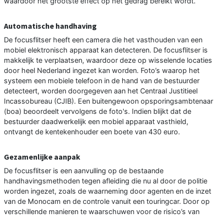
waardoor het grootste effect op het gedrag bereikt wordt.
Automatische handhaving
De focusflitser heeft een camera die het vasthouden van een
mobiel elektronisch apparaat kan detecteren. De focusflitser is
makkelijk te verplaatsen, waardoor deze op wisselende locaties
door heel Nederland ingezet kan worden. Foto’s waarop het
systeem een mobiele telefoon in de hand van de bestuurder
detecteert, worden doorgegeven aan het Centraal Justitieel
Incassobureau (CJIB). Een buitengewoon opsporingsambtenaar
(boa) beoordeelt vervolgens de foto's. Indien blijkt dat de
bestuurder daadwerkelijk een mobiel apparaat vasthield,
ontvangt de kentekenhouder een boete van 430 euro.
Gezamenlijke aanpak
De focusflitser is een aanvulling op de bestaande
handhavingsmethoden tegen afleiding die nu al door de politie
worden ingezet, zoals de waarneming door agenten en de inzet
van de Monocam en de controle vanuit een touringcar. Door op
verschillende manieren te waarschuwen voor de risico’s van