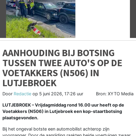
Vorige
V
AANHOUDING BIJ BOTSING
TUSSEN TWEE AUTO'S OP DE
VOETAKKERS (N506) IN
LUTJEBROEK
Door
Redactie
op
5 juni 2026, 17:26 uur
Bron: XYTO Media
LUTJEBROEK
– Vrijdagmiddag rond 16.00 uur heeft op de
Voetakkers (N506) in Lutjebroek een kop-staartbotsing
plaatsgevonden.
Bij het ongeval botste een automobilist achterop zijn
voorganger. Door de aanrijding raakten beide voertuigen zwaar